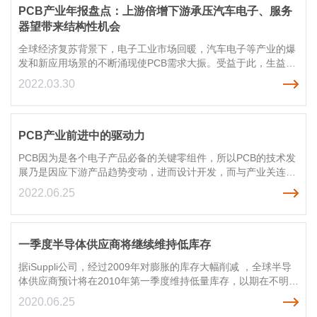
PCB产业年报盘点：上游倍增下游承压汽车电子、服务
器望带来结构性机会
全球经济复苏背景下，电子工业市场回暖，汽车电子等产业的爆
发和新应用场景的不断涌现使PCB需求大振。受益于此，生益科
技(600183.SH)、诺德股份(600110.SH)、超华科技(002288.SZ)
2022.03.30
等PCB产业链上市公司2021年业绩纷纷报喜。
PCB产业前进中的驱动力
PCB因为是各个电子产品必备的关键零组件，所以PCB的技术发
展乃是因应下游产品趋势变动，进而设计开发，而与产业关连性
较高的电子产品，可分为信息产品、通讯产品及消费性电子产品
2022.06.25
等三大领域的应用产品，当中最具代表性的产品包括：NB、手
机及LCD TV、触控面板等系统产品的发展与市场状况深深牵动
PCB市场的发展，因此以下以各项产品为主要内容，来分析PCB
板主要应用产品的市场状况。
一季度半导体供应商将继续维持低库存
据iSuppli公司，经过2009年对膨胀的库存大幅削减 ，全球半导
体供应商预计将在2010年第一季度维持低量库存，以期在不明朗
的经济环境中能获益。
2020.06.25